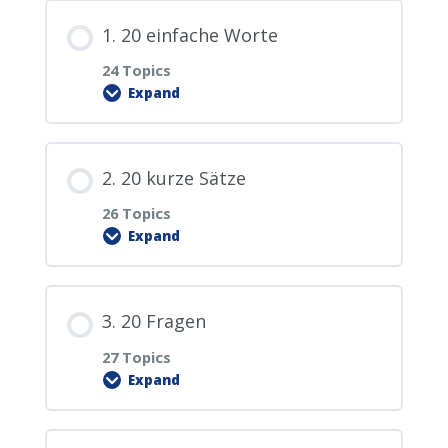
1. 20 einfache Worte
24 Topics
Expand
Lesson Content
2. 20 kurze Sätze
0% COMPLETE
0/24 Steps
26 Topics
Expand
1.0. PDF Download
Lesson Content
3. 20 Fragen
1.1. hallo
0% COMPLETE
0/26 Steps
27 Topics
Expand
1.2. ja
2.0. PDF Download
Lesson Content